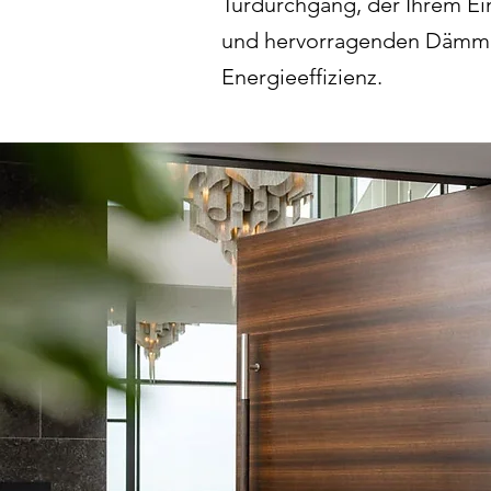
Türdurchgang, der Ihrem Ei
und hervorragenden Dämmei
Energieeffizienz.