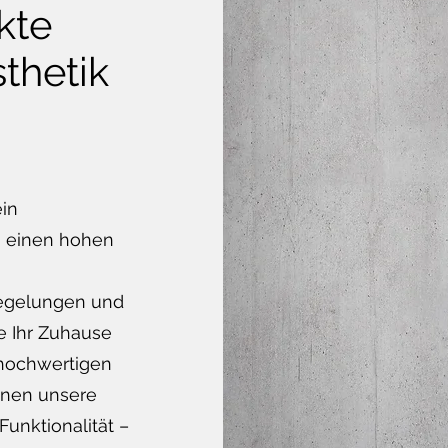
kte
thetik
ein
h einen hohen
iegelungen und
e Ihr Zuhause
 hochwertigen
inen unsere
unktionalität –